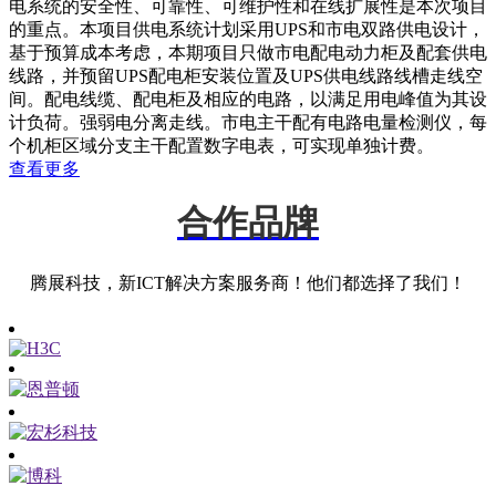
电系统的安全性、可靠性、可维护性和在线扩展性是本次项目
的重点。本项目供电系统计划采用UPS和市电双路供电设计，
基于预算成本考虑，本期项目只做市电配电动力柜及配套供电
线路，并预留UPS配电柜安装位置及UPS供电线路线槽走线空
间。配电线缆、配电柜及相应的电路，以满足用电峰值为其设
计负荷。强弱电分离走线。市电主干配有电路电量检测仪，每
个机柜区域分支主干配置数字电表，可实现单独计费。
查看更多
合作品牌
腾展科技，新ICT解决方案服务商！他们都选择了我们！