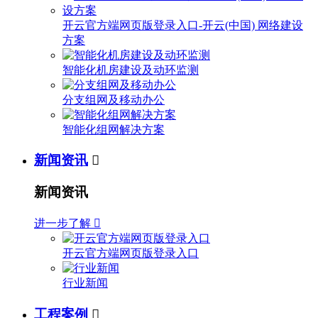
开云官方端网页版登录入口-开云(中国) 网络建设
方案
智能化机房建设及动环监测
分支组网及移动办公
智能化组网解决方案
新闻资讯

新闻资讯
进一步了解

开云官方端网页版登录入口
行业新闻
工程案例
