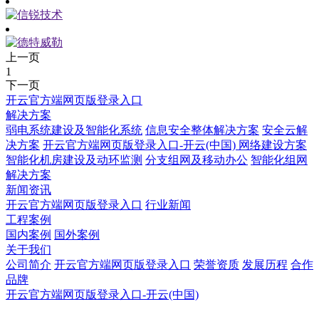
上一页
1
下一页
开云官方端网页版登录入口
解决方案
弱电系统建设及智能化系统
信息安全整体解决方案
安全云解
决方案
开云官方端网页版登录入口-开云(中国) 网络建设方案
智能化机房建设及动环监测
分支组网及移动办公
智能化组网
解决方案
新闻资讯
开云官方端网页版登录入口
行业新闻
工程案例
国内案例
国外案例
关于我们
公司简介
开云官方端网页版登录入口
荣誉资质
发展历程
合作
品牌
开云官方端网页版登录入口-开云(中国)