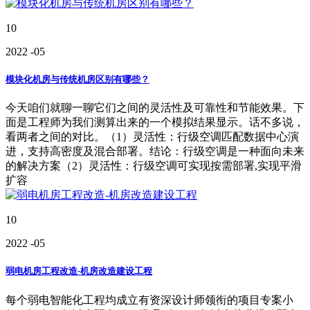
10
2022
-05
模块化机房与传统机房区别有哪些？
今天咱们就聊一聊它们之间的灵活性及可靠性和节能效果。下
面是工程师为我们测算出来的一个模拟结果显示。话不多说，
看两者之间的对比。（1）灵活性：行级空调匹配数据中心演
进，支持高密度及混合部署。结论：行级空调是一种面向未来
的解决方案（2）灵活性：行级空调可实现按需部署,实现平滑
扩容
10
2022
-05
弱电机房工程改造-机房改造建设工程
每个弱电智能化工程均成立有资深设计师领衔的项目专案小