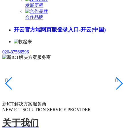
发展历程
合作品牌
开云官方端网页版登录入口-开云(中国)
020-87566596


新ICT解决方案服务商
NEW ICT SOLUTION SERVICE PROVIDER
关于我们