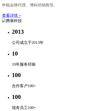
申瓯金牌代理、博科经销商等。
查看详情 +
2013
公司成立于2013年
10
10年服务经验
100
合作客户100+
100
现有员工100+