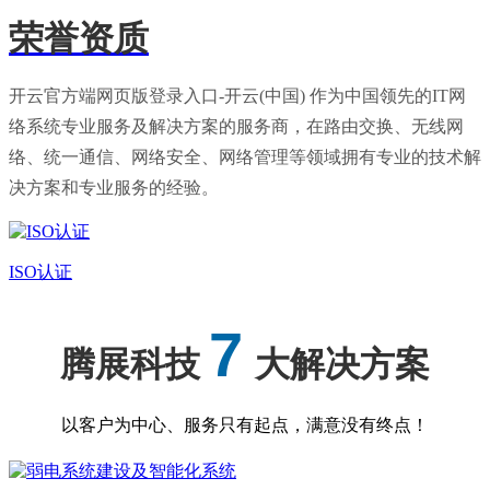
荣誉资质
开云官方端网页版登录入口-开云(中国) 作为中国领先的IT网
络系统专业服务及解决方案的服务商，在路由交换、无线网
络、统一通信、网络安全、网络管理等领域拥有专业的技术解
决方案和专业服务的经验。
ISO认证
7
腾展科技
大解决方案
以客户为中心、服务只有起点，满意没有终点！